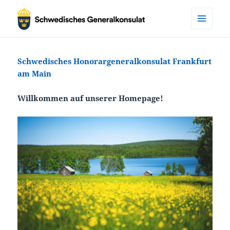
MENÜ
Schwedisches
UND
WIDGETS
Honorargeneralkonsulat
Schwedisches Honorargeneralkonsulat Frankfurt
Frankfurt
am Main
Willkommen auf unserer Homepage!