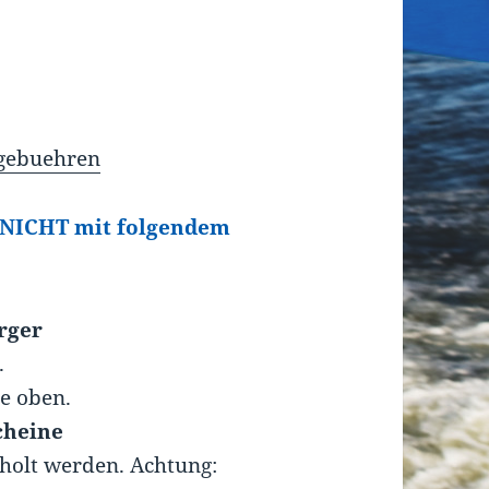
/gebuehren
 NICHT mit folgendem
rger
.
he oben.
cheine
holt werden. Achtung: