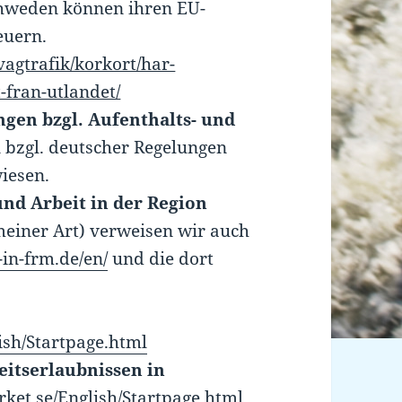
chweden können ihren EU-
euern.
vagtrafik/korkort/har-
-fran-utlandet/
gen bzgl. Aufenthalts- und
 bzgl. deutscher Regelungen
iesen.
nd Arbeit in der Region
einer Art) verweisen wir auch
-in-frm.de/en/
und die dort
ish/Startpage.html
eitserlaubnissen in
ket.se/English/Startpage.html