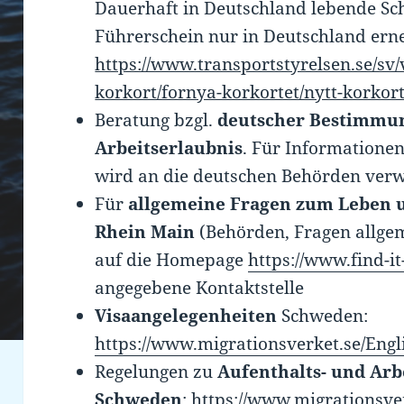
Dauerhaft in Deutschland lebende S
Führerschein nur in Deutschland ern
https://www.transportstyrelsen.se/sv/
korkort/fornya-korkortet/nytt-korkort
Beratung bzgl.
deutscher Bestimmun
Arbeitserlaubnis
. Für Informationen
wird an die deutschen Behörden verw
Für
allgemeine Fragen zum Leben u
Rhein Main
(Behörden, Fragen allgem
auf die Homepage
https://www.find-it
angegebene Kontaktstelle
Visaangelegenheiten
Schweden:
https://www.migrationsverket.se/Engl
Regelungen zu
Aufenthalts- und Arb
Schweden
:
https://www.migrationsver